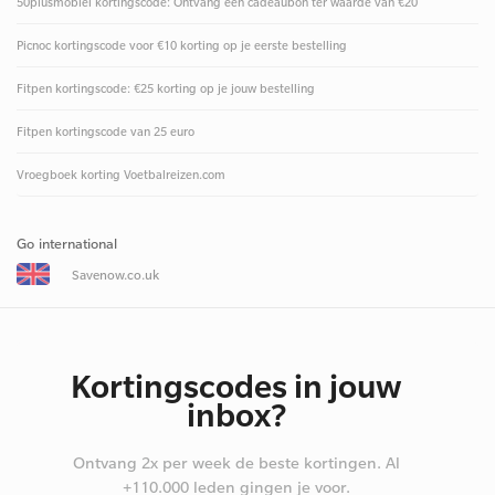
50plusmobiel kortingscode: Ontvang een cadeaubon ter waarde van €20
Picnoc kortingscode voor €10 korting op je eerste bestelling
Fitpen kortingscode: €25 korting op je jouw bestelling
Fitpen kortingscode van 25 euro
Vroegboek korting Voetbalreizen.com
Go international
Savenow.co.uk
Kortingscodes in jouw
inbox?
Ontvang 2x per week de beste kortingen. Al
+110.000 leden gingen je voor.