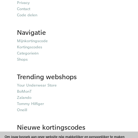
Privacy
Contact
Code delen
Navigatie
Mijnkortingscode
Kortingscodes
Categorieën
Shops
Trending webshops
Your Underwear Store
BoMonT
Zalando
Tommy Hilfiger
Oneill
Nieuwe kortingscodes
50plusmobiel kortingscodes
Om jouw bezoek aan onze website nóg makkelijker en persoonlijker te maken