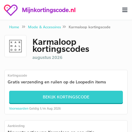
Mijnkortingscode
.nl
Home
Mode & Accesoires
Karmaloop kortingscode
Karmaloop
kortingscodes
augustus 2026
Kortingscode
Gratis verzending en ruilen op de Loopedin items
BEKIJK KORTINGSCODE
Voorwaarden
Geldig t/m Aug 2026
Aanbieding