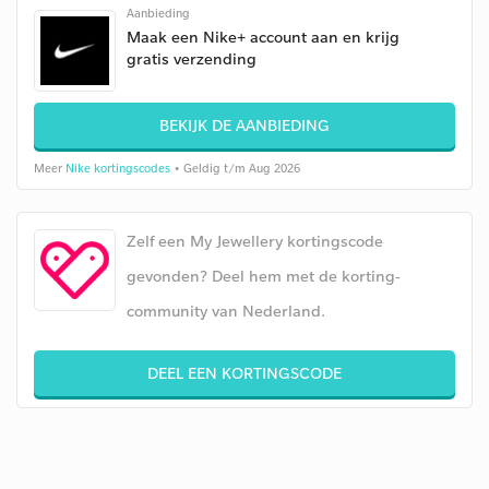
Aanbieding
Maak een Nike+ account aan en krijg
gratis verzending
BEKIJK DE AANBIEDING
Meer
Nike kortingscodes
• Geldig t/m Aug 2026
Zelf een My Jewellery kortingscode
gevonden? Deel hem met de korting-
community van Nederland.
DEEL EEN KORTINGSCODE