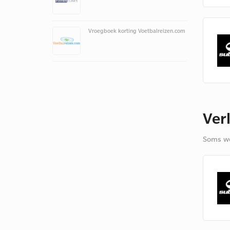
Vroegboek korting Voetbalreizen.com
Ver
Soms we