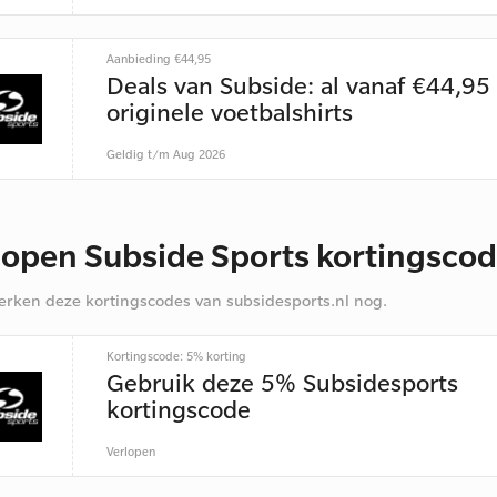
Aanbieding €44,95
Deals van Subside: al vanaf €44,95
originele voetbalshirts
Geldig t/m Aug 2026
lopen Subside Sports kortingsco
rken deze kortingscodes van subsidesports.nl nog.
Kortingscode: 5% korting
Gebruik deze 5% Subsidesports
kortingscode
Verlopen