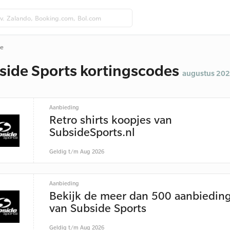
de
side Sports kortingscodes
augustus 20
Aanbieding
Retro shirts koopjes van
SubsideSports.nl
Geldig t/m Aug 2026
Aanbieding
Bekijk de meer dan 500 aanbiedin
van Subside Sports
Geldig t/m Aug 2026