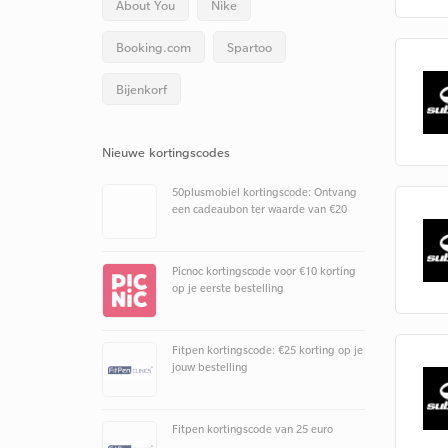
About You
Nike
Booking.com
Spartoo
Bijenkorf
Nieuwe kortingscodes
50plusmobiel kortingscode: Ontvang
een cadeaubon ter waarde van €20
Picnoc kortingscode voor €10 korting
op je eerste bestelling
Fitpen kortingscode: €25 korting op je
jouw bestelling
Fitpen kortingscode van 25 euro