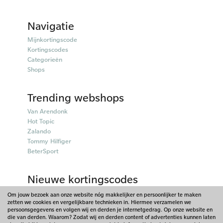
Navigatie
Mijnkortingscode
Kortingscodes
Categorieën
Shops
Trending webshops
Van Arendonk
Hot Topic
Zalando
Tommy Hilfiger
BeterSport
Nieuwe kortingscodes
50plusmobiel kortingscodes
Om jouw bezoek aan onze website nóg makkelijker en persoonlijker te maken
zetten we cookies en vergelijkbare technieken in. Hiermee verzamelen we
Parfumado kortingscodes
persoonsgegevens en volgen wij en derden je internetgedrag. Op onze website en
Fitpen kortingscodes
die van derden. Waarom? Zodat wij en derden content of advertenties kunnen laten
Things I Like Things I Love kortingscodes