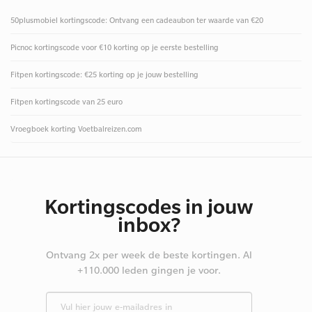
50plusmobiel kortingscode: Ontvang een cadeaubon ter waarde van €20
Picnoc kortingscode voor €10 korting op je eerste bestelling
Fitpen kortingscode: €25 korting op je jouw bestelling
Fitpen kortingscode van 25 euro
Vroegboek korting Voetbalreizen.com
Kortingscodes in jouw
inbox?
Ontvang 2x per week de beste kortingen. Al
+110.000 leden gingen je voor.