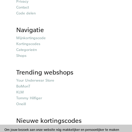
Privacy
Contact
Code delen
Navigatie
Mijnkortingscode
Kortingscodes
Categorieën
Shops
Trending webshops
Your Underwear Store
BoMonT
KLM
Tommy Hilfiger
Oneill
Nieuwe kortingscodes
50plusmobiel kortingscodes
Om jouw bezoek aan onze website nóg makkelijker en persoonlijker te maken