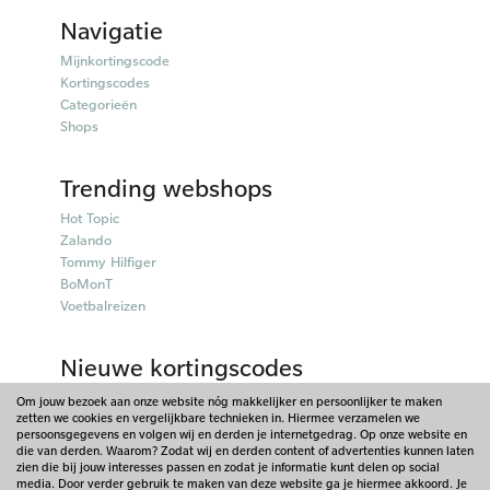
Navigatie
Mijnkortingscode
Kortingscodes
Categorieën
Shops
Trending webshops
Hot Topic
Zalando
Tommy Hilfiger
BoMonT
Voetbalreizen
Nieuwe kortingscodes
50plusmobiel kortingscodes
Om jouw bezoek aan onze website nóg makkelijker en persoonlijker te maken
zetten we cookies en vergelijkbare technieken in. Hiermee verzamelen we
Parfumado kortingscodes
persoonsgegevens en volgen wij en derden je internetgedrag. Op onze website en
Fitpen kortingscodes
die van derden. Waarom? Zodat wij en derden content of advertenties kunnen laten
Things I Like Things I Love kortingscodes
zien die bij jouw interesses passen en zodat je informatie kunt delen op social
media. Door verder gebruik te maken van deze website ga je hiermee akkoord. Je
Briters kortingscodes