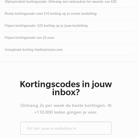
50plusmobiel kortingscode: Ontvang een cadeaubon ter waarde van €20
Picnoc kortingscode voor €10 korting op je eerste bestelling
Fitpen kortingscode: €25 korting op je jouw bestelling
Fitpen kortingscode van 25 euro
Vroegboek korting Voetbalreizen.com
Kortingscodes in jouw
inbox?
Ontvang 2x per week de beste kortingen. Al
+110.000 leden gingen je voor.