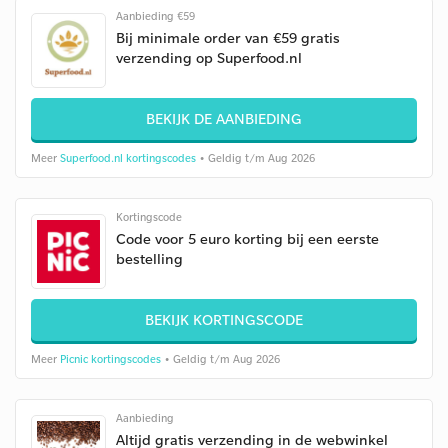
Aanbieding €59
Bij minimale order van €59 gratis
verzending op Superfood.nl
BEKIJK DE AANBIEDING
Meer
Superfood.nl kortingscodes
• Geldig t/m Aug 2026
Kortingscode
Code voor 5 euro korting bij een eerste
bestelling
BEKIJK KORTINGSCODE
Meer
Picnic kortingscodes
• Geldig t/m Aug 2026
Aanbieding
Altijd gratis verzending in de webwinkel