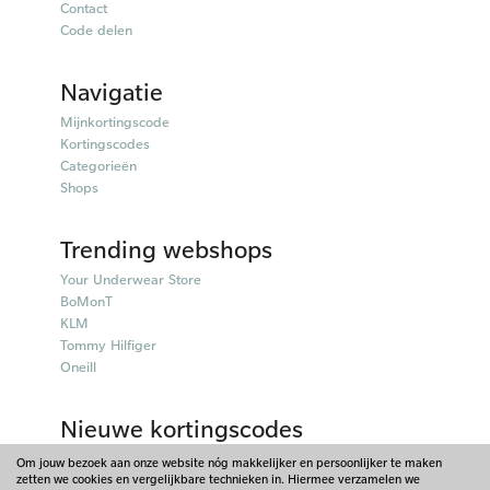
Contact
Code delen
Navigatie
Mijnkortingscode
Kortingscodes
Categorieën
Shops
Trending webshops
Your Underwear Store
BoMonT
KLM
Tommy Hilfiger
Oneill
Nieuwe kortingscodes
50plusmobiel kortingscodes
Om jouw bezoek aan onze website nóg makkelijker en persoonlijker te maken
zetten we cookies en vergelijkbare technieken in. Hiermee verzamelen we
Parfumado kortingscodes