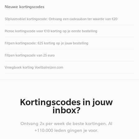
Nieuwe kortingscodes
50plusmobiel kortingscode: Ontvang een cadeaubon ter waarde van €20
Picnoc kortingscode voor €10 korting op je eerste bestelling
Fitpen kortingscode: €25 korting op je jouw bestelling
Fitpen kortingscode van 25 euro
Vroegboek korting Voetbalreizen.com
Kortingscodes in jouw
inbox?
Ontvang 2x per week de beste kortingen. Al
+110.000 leden gingen je voor.