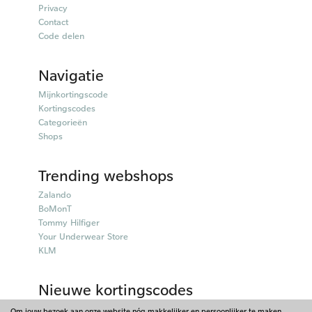
Privacy
Contact
Code delen
Navigatie
Mijnkortingscode
Kortingscodes
Categorieën
Shops
Trending webshops
Zalando
BoMonT
Tommy Hilfiger
Your Underwear Store
KLM
Nieuwe kortingscodes
50plusmobiel kortingscodes
Om jouw bezoek aan onze website nóg makkelijker en persoonlijker te maken