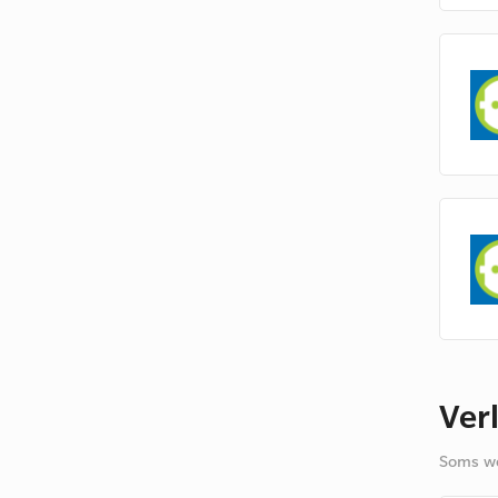
Ver
Soms we