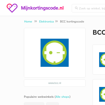
Mijnkortingscode
.nl
Home
Elektronica
BCC kortingscode
BCC
www.bcc.nl
Populaire webwinkels (
Alle shops
)