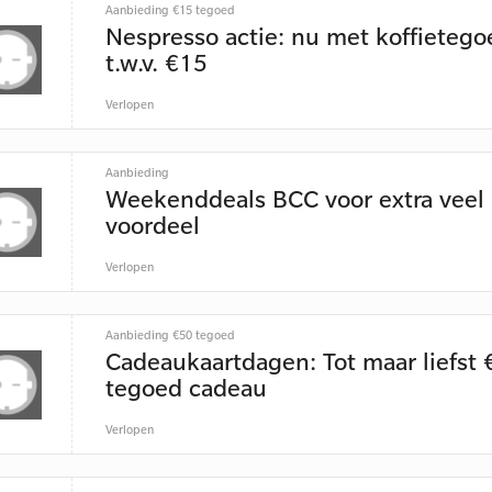
Aanbieding €15 tegoed
Nespresso actie: nu met koffietego
t.w.v. €15
Verlopen
Aanbieding
Weekenddeals BCC voor extra veel
voordeel
Verlopen
Aanbieding €50 tegoed
Cadeaukaartdagen: Tot maar liefst 
tegoed cadeau
Verlopen