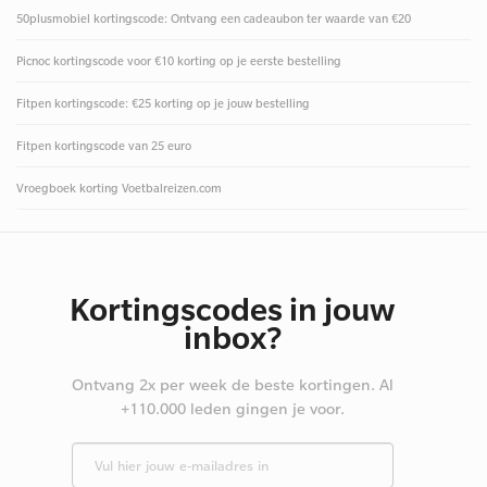
50plusmobiel kortingscode: Ontvang een cadeaubon ter waarde van €20
Picnoc kortingscode voor €10 korting op je eerste bestelling
Fitpen kortingscode: €25 korting op je jouw bestelling
Fitpen kortingscode van 25 euro
Vroegboek korting Voetbalreizen.com
Kortingscodes in jouw
inbox?
Ontvang 2x per week de beste kortingen. Al
+110.000 leden gingen je voor.