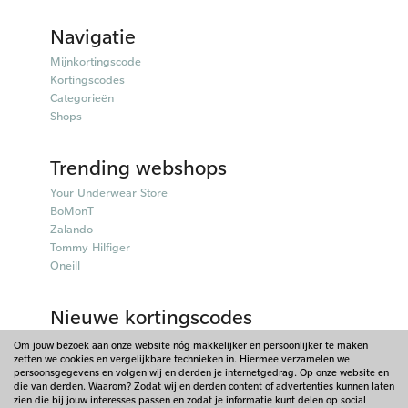
Navigatie
Mijnkortingscode
Kortingscodes
Categorieën
Shops
Trending webshops
Your Underwear Store
BoMonT
Zalando
Tommy Hilfiger
Oneill
Nieuwe kortingscodes
50plusmobiel kortingscodes
Om jouw bezoek aan onze website nóg makkelijker en persoonlijker te maken
zetten we cookies en vergelijkbare technieken in. Hiermee verzamelen we
Parfumado kortingscodes
persoonsgegevens en volgen wij en derden je internetgedrag. Op onze website en
Fitpen kortingscodes
die van derden. Waarom? Zodat wij en derden content of advertenties kunnen laten
Things I Like Things I Love kortingscodes
zien die bij jouw interesses passen en zodat je informatie kunt delen op social