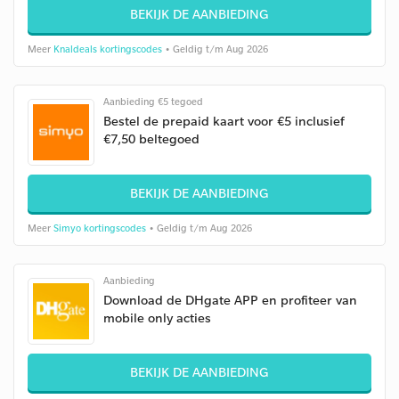
BEKIJK DE AANBIEDING
Meer
Knaldeals kortingscodes
• Geldig t/m Aug 2026
Aanbieding €5 tegoed
Bestel de prepaid kaart voor €5 inclusief
€7,50 beltegoed
BEKIJK DE AANBIEDING
Meer
Simyo kortingscodes
• Geldig t/m Aug 2026
Aanbieding
Download de DHgate APP en profiteer van
mobile only acties
BEKIJK DE AANBIEDING