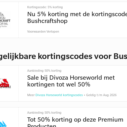
Kortingscode: 5% korting
Nu 5% korting met de kortingscod
Bushcraftshop
Voorwaarden
Verlopen
gelijkbare kortingscodes voor Bu
Aanbieding 50% korting
Sale bij Divoza Horseworld met
kortingen tot wel 50%
Meer
Divoza Horseworld kortingscodes
• Geldig t/m Aug 2026
Aanbieding 50% korting
Tot 50% korting op deze Premium
Producten