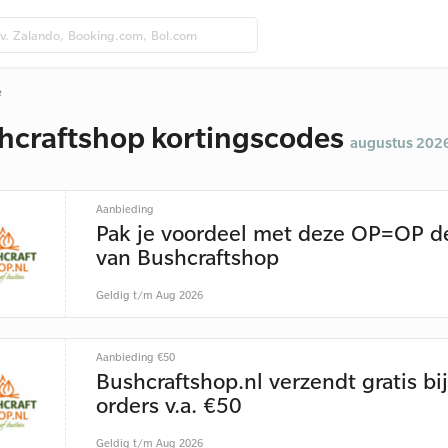
e
hcraftshop kortingscodes
augustus 202
Aanbieding
Pak je voordeel met deze OP=OP d
van Bushcraftshop
Geldig t/m Aug 2026
Aanbieding €50
Bushcraftshop.nl verzendt gratis bij
orders v.a. €50
Geldig t/m Aug 2026