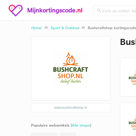
Mijnkortingscode
.nl
Home
Sport & Outdoor
Bushcraftshop kortingscod
Bus
www.bushcraftshop.nl
Populaire webwinkels (
Alle shops
)