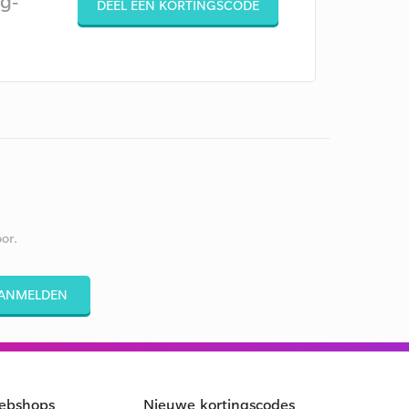
g-
DEEL EEN KORTINGSCODE
or.
ANMELDEN
ebshops
Nieuwe kortingscodes