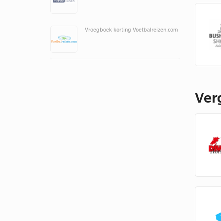
Vroegboek korting Voetbalreizen.com
Ver