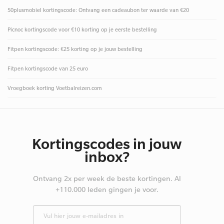
50plusmobiel kortingscode: Ontvang een cadeaubon ter waarde van €20
Picnoc kortingscode voor €10 korting op je eerste bestelling
Fitpen kortingscode: €25 korting op je jouw bestelling
Fitpen kortingscode van 25 euro
Vroegboek korting Voetbalreizen.com
Kortingscodes in jouw
inbox?
Ontvang 2x per week de beste kortingen. Al
+110.000 leden gingen je voor.