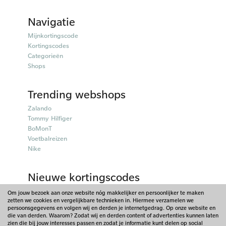
Navigatie
Mijnkortingscode
Kortingscodes
Categorieën
Shops
Trending webshops
Zalando
Tommy Hilfiger
BoMonT
Voetbalreizen
Nike
Nieuwe kortingscodes
50plusmobiel kortingscodes
Om jouw bezoek aan onze website nóg makkelijker en persoonlijker te maken
zetten we cookies en vergelijkbare technieken in. Hiermee verzamelen we
Parfumado kortingscodes
persoonsgegevens en volgen wij en derden je internetgedrag. Op onze website en
Fitpen kortingscodes
die van derden. Waarom? Zodat wij en derden content of advertenties kunnen laten
Things I Like Things I Love kortingscodes
zien die bij jouw interesses passen en zodat je informatie kunt delen op social