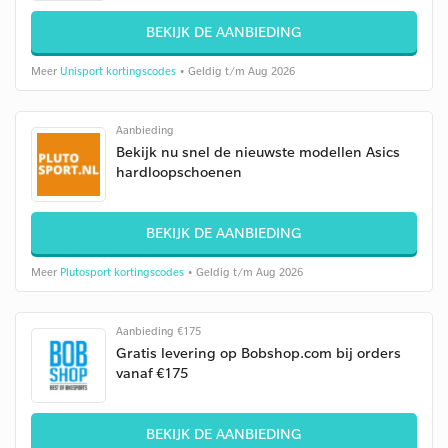
BEKIJK DE AANBIEDING
Meer
Unisport kortingscodes
• Geldig t/m Aug 2026
Aanbieding
Bekijk nu snel de nieuwste modellen Asics
hardloopschoenen
BEKIJK DE AANBIEDING
Meer
Plutosport kortingscodes
• Geldig t/m Aug 2026
Aanbieding €175
Gratis levering op Bobshop.com bij orders
vanaf €175
BEKIJK DE AANBIEDING