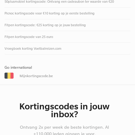
50plusmobiel kortingscode: Ontvang een cadeaubon ter waarde van €20
Picnoc kortingscode voor €10 korting op je eerste bestelling
Fitpen kortingscode: €25 korting op je jouw bestelling
Fitpen kortingscode van 25 euro
Vroegboek korting Voetbalreizen.com
Go international
Mijnkortingscode.be
Kortingscodes in jouw
inbox?
Ontvang 2x per week de beste kortingen. Al
+110.000 leden gingen je voor.