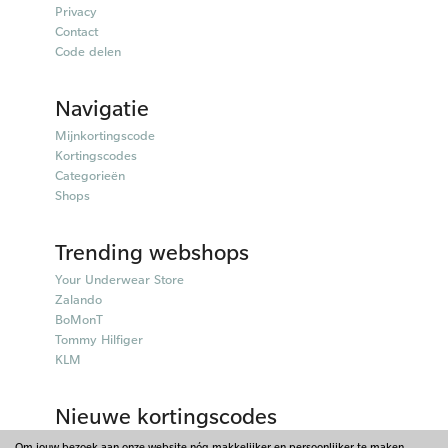
Privacy
Contact
Code delen
Navigatie
Mijnkortingscode
Kortingscodes
Categorieën
Shops
Trending webshops
Your Underwear Store
Zalando
BoMonT
Tommy Hilfiger
KLM
Nieuwe kortingscodes
50plusmobiel kortingscodes
Om jouw bezoek aan onze website nóg makkelijker en persoonlijker te maken