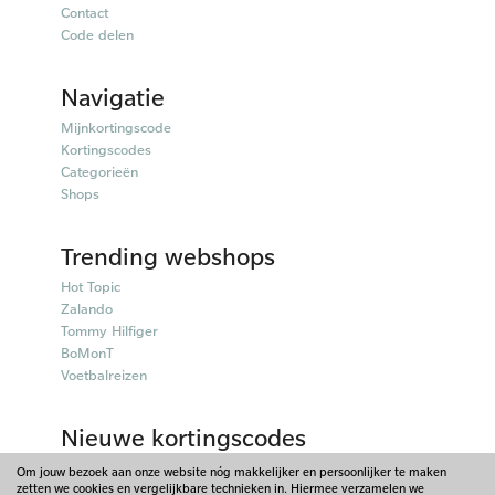
Contact
Code delen
Navigatie
Mijnkortingscode
Kortingscodes
Categorieën
Shops
Trending webshops
Hot Topic
Zalando
Tommy Hilfiger
BoMonT
Voetbalreizen
Nieuwe kortingscodes
50plusmobiel kortingscodes
Om jouw bezoek aan onze website nóg makkelijker en persoonlijker te maken
Parfumado kortingscodes
zetten we cookies en vergelijkbare technieken in. Hiermee verzamelen we