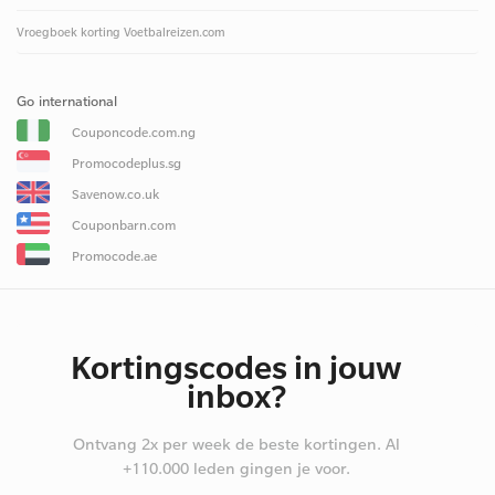
Vroegboek korting Voetbalreizen.com
Go international
Couponcode.com.ng
Promocodeplus.sg
Savenow.co.uk
Couponbarn.com
Promocode.ae
Kortingscodes in jouw
inbox?
Ontvang 2x per week de beste kortingen. Al
+110.000 leden gingen je voor.