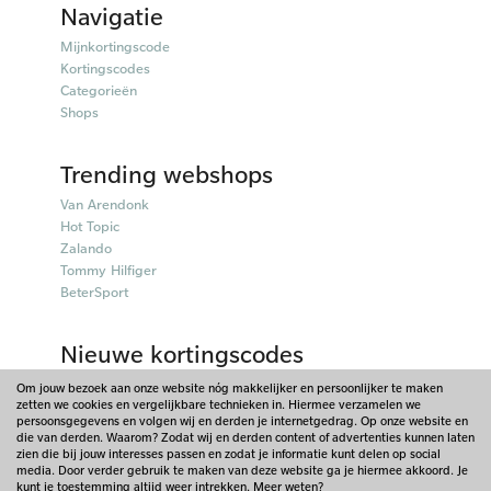
Navigatie
Mijnkortingscode
Kortingscodes
Categorieën
Shops
Trending webshops
Van Arendonk
Hot Topic
Zalando
Tommy Hilfiger
BeterSport
Nieuwe kortingscodes
50plusmobiel kortingscodes
Om jouw bezoek aan onze website nóg makkelijker en persoonlijker te maken
Parfumado kortingscodes
zetten we cookies en vergelijkbare technieken in. Hiermee verzamelen we
persoonsgegevens en volgen wij en derden je internetgedrag. Op onze website en
Fitpen kortingscodes
die van derden. Waarom? Zodat wij en derden content of advertenties kunnen laten
Things I Like Things I Love kortingscodes
zien die bij jouw interesses passen en zodat je informatie kunt delen op social
Briters kortingscodes
media. Door verder gebruik te maken van deze website ga je hiermee akkoord. Je
kunt je toestemming altijd weer intrekken. Meer weten?