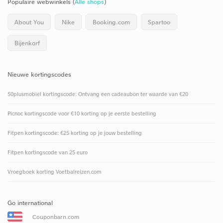
Populaire webwinkels (
Alle shops
)
About You
Nike
Booking.com
Spartoo
Bijenkorf
Nieuwe kortingscodes
50plusmobiel kortingscode: Ontvang een cadeaubon ter waarde van €20
Picnoc kortingscode voor €10 korting op je eerste bestelling
Fitpen kortingscode: €25 korting op je jouw bestelling
Fitpen kortingscode van 25 euro
Vroegboek korting Voetbalreizen.com
Go international
Couponbarn.com