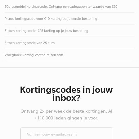
50plusmobiel kortingscode: Ontvang een cadeaubon ter waarde van €20
Picnoc kortingscode voor €10 korting op je eerste bestelling
Fitpen kortingscode: €25 korting op je jouw bestelling
Fitpen kortingscode van 25 euro
Vroegboek korting Voetbalreizen.com
Kortingscodes in jouw
inbox?
Ontvang 2x per week de beste kortingen. Al
+110.000 leden gingen je voor.