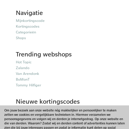
Navigatie
Mijnkortingscode
Kortingscodes
Categorieën
Shops
Trending webshops
Hot Topic
Zalando
Van Arendonk
BoMonT
Tommy Hilfiger
Nieuwe kortingscodes
50plusmobiel kortingscodes
Om jouw bezoek aan onze website nóg makkelijker en persoonlijker te maken
zetten we cookies en vergelijkbare technieken in. Hiermee verzamelen we
Parfumado kortingscodes
persoonsgegevens en volgen wij en derden je internetgedrag. Op onze website en
Fitpen kortingscodes
die van derden. Waarom? Zodat wij en derden content of advertenties kunnen laten
Things I Like Things I Love kortingscodes
zien die bij jouw interesses passen en zodat je informatie kunt delen op social