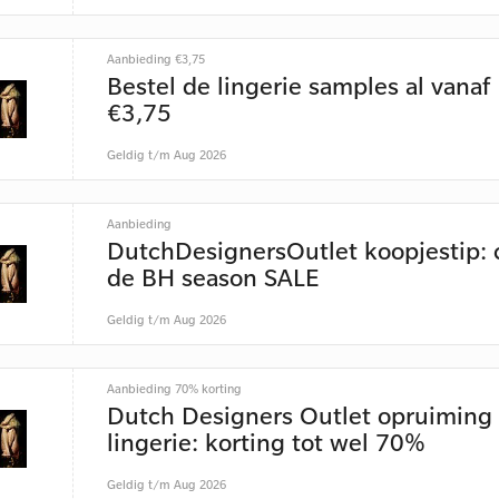
Aanbieding €3,75
Bestel de lingerie samples al vanaf
€3,75
Geldig t/m Aug 2026
Aanbieding
DutchDesignersOutlet koopjestip:
de BH season SALE
Geldig t/m Aug 2026
Aanbieding 70% korting
Dutch Designers Outlet opruiming
lingerie: korting tot wel 70%
Geldig t/m Aug 2026