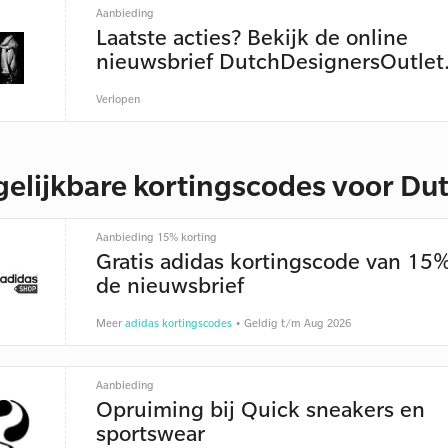
Aanbieding
Laatste acties? Bekijk de online
nieuwsbrief DutchDesignersOutlet
Verlopen
gelijkbare kortingscodes voor Du
Aanbieding 15% korting
Gratis adidas kortingscode van 15%
de nieuwsbrief
Meer
adidas kortingscodes
• Geldig t/m Aug 2026
Aanbieding
Opruiming bij Quick sneakers en
sportswear