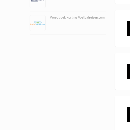
Vroegboek korting Voetbalreizen.com