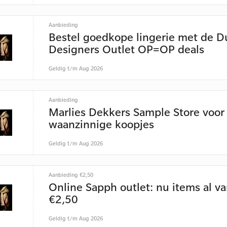
Aanbieding
Bestel goedkope lingerie met de D
Designers Outlet OP=OP deals
Geldig t/m Aug 2026
Aanbieding
Marlies Dekkers Sample Store voor
waanzinnige koopjes
Geldig t/m Aug 2026
Aanbieding €2,50
Online Sapph outlet: nu items al va
€2,50
Geldig t/m Aug 2026