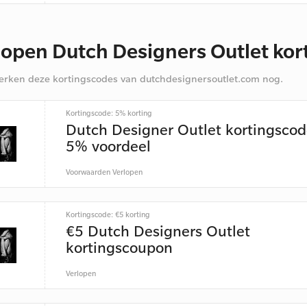
lopen Dutch Designers Outlet ko
rken deze kortingscodes van dutchdesignersoutlet.com nog.
Kortingscode: 5% korting
Dutch Designer Outlet kortingscod
5% voordeel
Voorwaarden
Verlopen
Kortingscode: €5 korting
€5 Dutch Designers Outlet
kortingscoupon
Verlopen