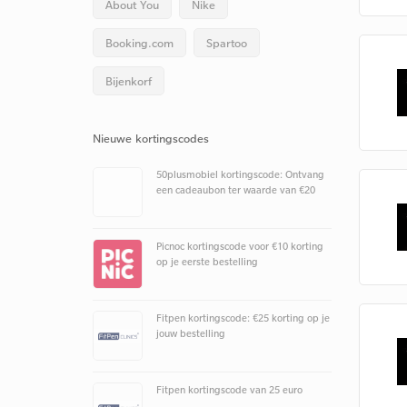
About You
Nike
Booking.com
Spartoo
Bijenkorf
Nieuwe kortingscodes
50plusmobiel kortingscode: Ontvang
een cadeaubon ter waarde van €20
Picnoc kortingscode voor €10 korting
op je eerste bestelling
Fitpen kortingscode: €25 korting op je
jouw bestelling
Fitpen kortingscode van 25 euro