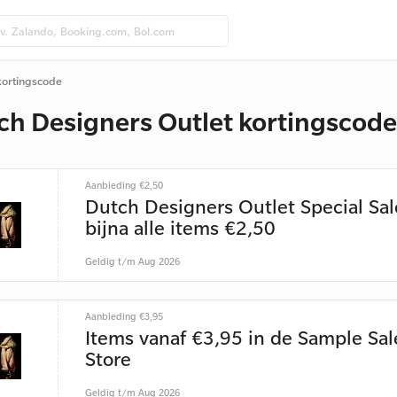
kortingscode
ch Designers Outlet kortingscod
Aanbieding €2,50
Dutch Designers Outlet Special Sal
bijna alle items €2,50
Geldig t/m Aug 2026
Aanbieding €3,95
Items vanaf €3,95 in de Sample Sal
Store
Geldig t/m Aug 2026