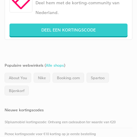
Deel hem met de korting-community van
Nederland.
DEEL EEN KORTINGSCODE
Populaire webwinkels (
Alle shops
)
About You
Nike
Booking.com
Spartoo
Bijenkorf
Nieuwe kortingscodes
50plusmobiel kortingscode: Ontvang een cadeaubon ter waarde van €20
Picnoc kortingscode voor €10 korting op je eerste bestelling