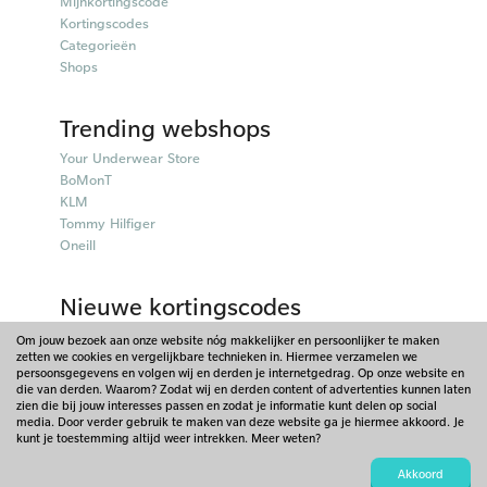
Mijnkortingscode
Kortingscodes
Categorieën
Shops
Trending webshops
Your Underwear Store
BoMonT
KLM
Tommy Hilfiger
Oneill
Nieuwe kortingscodes
50plusmobiel kortingscodes
Om jouw bezoek aan onze website nóg makkelijker en persoonlijker te maken
zetten we cookies en vergelijkbare technieken in. Hiermee verzamelen we
Parfumado kortingscodes
persoonsgegevens en volgen wij en derden je internetgedrag. Op onze website en
Fitpen kortingscodes
die van derden. Waarom? Zodat wij en derden content of advertenties kunnen laten
Things I Like Things I Love kortingscodes
zien die bij jouw interesses passen en zodat je informatie kunt delen op social
media. Door verder gebruik te maken van deze website ga je hiermee akkoord. Je
Briters kortingscodes
kunt je toestemming altijd weer intrekken. Meer weten?
© 2026 - Mijnkortingscode - Nederland. Onderdeel van Scoupr.com
Akkoord