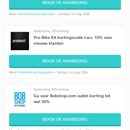
BEKIJK DE AANBIEDING
Meer
Helmonline kortingscodes
• Geldig t/m Aug 2026
Aanbieding 10% korting
Pro Bike Kit kortingscode t.w.v. 10% voor
nieuwe klanten
BEKIJK DE AANBIEDING
Meer
Probikekit kortingscodes
• Geldig t/m Aug 2026
Aanbieding 50% korting
Ga voor Bobshop.com outlet korting tot
wel 50%
BEKIJK DE AANBIEDING