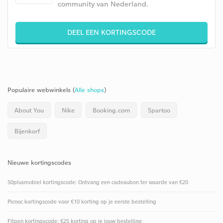
community van Nederland.
DEEL EEN KORTINGSCODE
Populaire webwinkels (
Alle shops
)
About You
Nike
Booking.com
Spartoo
Bijenkorf
Nieuwe kortingscodes
50plusmobiel kortingscode: Ontvang een cadeaubon ter waarde van €20
Picnoc kortingscode voor €10 korting op je eerste bestelling
Fitpen kortingscode: €25 korting op je jouw bestelling