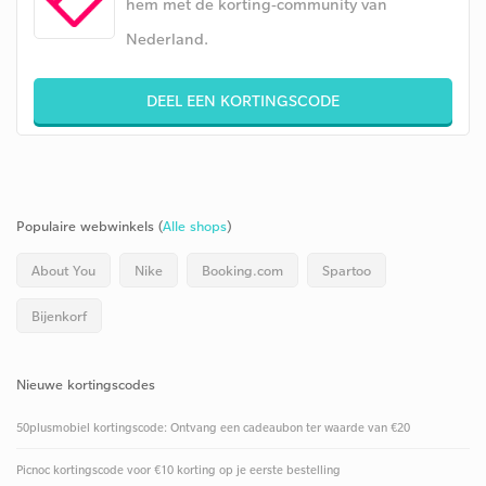
hem met de korting-community van
Nederland.
DEEL EEN KORTINGSCODE
Populaire webwinkels (
Alle shops
)
About You
Nike
Booking.com
Spartoo
Bijenkorf
Nieuwe kortingscodes
50plusmobiel kortingscode: Ontvang een cadeaubon ter waarde van €20
Picnoc kortingscode voor €10 korting op je eerste bestelling