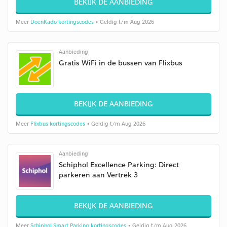
BEKIJK DE AANBIEDING
Meer
DoenKado kortingscodes
• Geldig t/m Aug 2026
Aanbieding
Gratis WiFi in de bussen van Flixbus
BEKIJK DE AANBIEDING
Meer
Flixbus kortingscodes
• Geldig t/m Aug 2026
Aanbieding
Schiphol Excellence Parking: Direct
parkeren aan Vertrek 3
BEKIJK DE AANBIEDING
Meer
Schiphol Smart Parking kortingscodes
• Geldig t/m Aug 2026