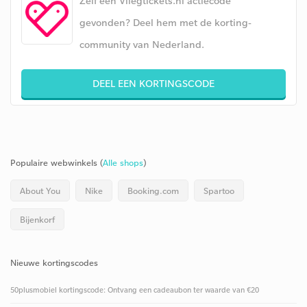
Zelf een Vliegtickets.nl actiecode
gevonden? Deel hem met de korting-
community van Nederland.
DEEL EEN KORTINGSCODE
Populaire webwinkels (
Alle shops
)
About You
Nike
Booking.com
Spartoo
Bijenkorf
Nieuwe kortingscodes
50plusmobiel kortingscode: Ontvang een cadeaubon ter waarde van €20