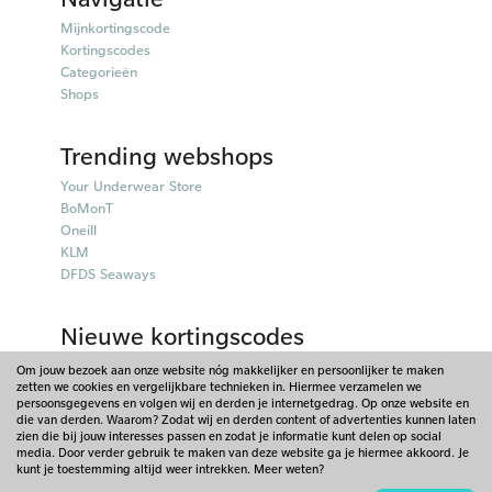
Mijnkortingscode
Kortingscodes
Categorieën
Shops
Trending webshops
Your Underwear Store
BoMonT
Oneill
KLM
DFDS Seaways
Nieuwe kortingscodes
50plusmobiel kortingscodes
Om jouw bezoek aan onze website nóg makkelijker en persoonlijker te maken
zetten we cookies en vergelijkbare technieken in. Hiermee verzamelen we
Parfumado kortingscodes
persoonsgegevens en volgen wij en derden je internetgedrag. Op onze website en
Fitpen kortingscodes
die van derden. Waarom? Zodat wij en derden content of advertenties kunnen laten
Things I Like Things I Love kortingscodes
zien die bij jouw interesses passen en zodat je informatie kunt delen op social
media. Door verder gebruik te maken van deze website ga je hiermee akkoord. Je
Briters kortingscodes
kunt je toestemming altijd weer intrekken. Meer weten?