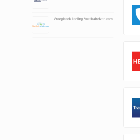
Vroegboek korting Voetbalreizen.com