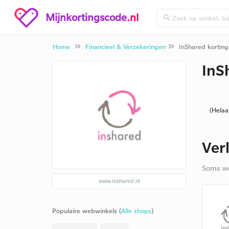
Mijnkortingscode
.nl
Home
Financieel & Verzekeringen
InShared kortin
InS
(Helaa
Ver
Soms we
www.inshared.nl
Populaire webwinkels (
Alle shops
)