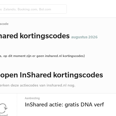
gscode
hared kortingscodes
augustus 2026
s, op dit moment zijn er geen inshared.nl kortingscodes)
lopen InShared kortingscodes
rken deze actiecodes van inshared.nl nog.
Aanbieding
InShared actie: gratis DNA verf