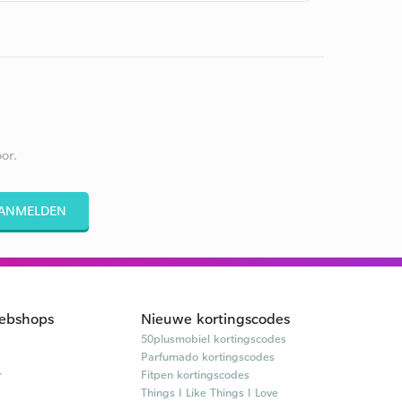
or.
ANMELDEN
ebshops
Nieuwe kortingscodes
50plusmobiel kortingscodes
Parfumado kortingscodes
r
Fitpen kortingscodes
Things I Like Things I Love