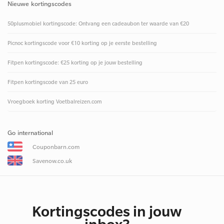
Nieuwe kortingscodes
50plusmobiel kortingscode: Ontvang een cadeaubon ter waarde van €20
Picnoc kortingscode voor €10 korting op je eerste bestelling
Fitpen kortingscode: €25 korting op je jouw bestelling
Fitpen kortingscode van 25 euro
Vroegboek korting Voetbalreizen.com
Go international
Couponbarn.com
Savenow.co.uk
Kortingscodes in jouw
inbox?