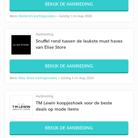
BEKIJK DE AANBIEDING
Meer
AtelierGS kortingscodes
• Geldig t/m Aug 2026
Aanbieding
Snuffel rond tussen de leukste must haves
van Elise Store
BEKIJK DE AANBIEDING
Meer
Elise Store kortingscodes
• Geldig t/m Aug 2026
Aanbieding
TM Lewin koopjeshoek voor de beste
deals op mode items
BEKIJK DE AANBIEDING