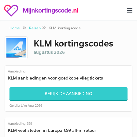
Mijnkortingscode
.nl
Home
Reizen
KLM kortingscode
KLM kortingscodes
augustus 2026
Aanbieding
KLM aanbiedingen voor goedkope vliegtickets
BEKIJK DE AANBIEDING
Geldig t/m Aug 2026
Aanbieding €99
KLM veel steden in Europa €99 all-in retour