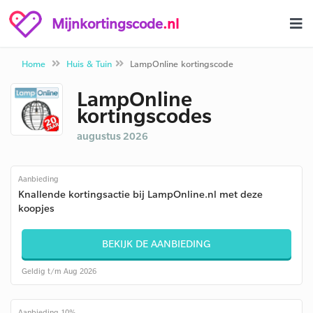
Mijnkortingscode
.nl
Home
Huis & Tuin
LampOnline kortingscode
LampOnline
kortingscodes
augustus 2026
Aanbieding
Knallende kortingsactie bij LampOnline.nl met deze
koopjes
BEKIJK DE AANBIEDING
Geldig t/m Aug 2026
Aanbieding 10%