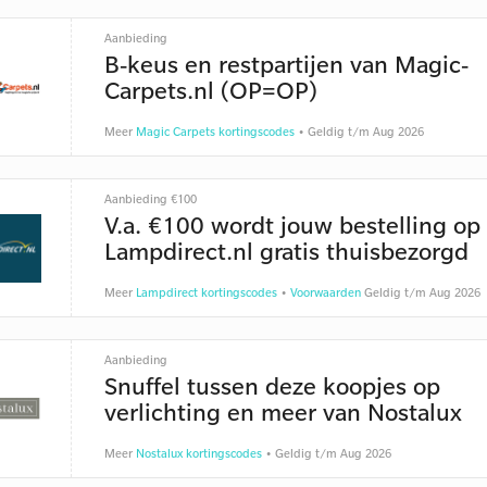
Aanbieding
B-keus en restpartijen van Magic-
Carpets.nl (OP=OP)
Meer
Magic Carpets kortingscodes
• Geldig t/m Aug 2026
Aanbieding €100
V.a. €100 wordt jouw bestelling op
Lampdirect.nl gratis thuisbezorgd
Meer
Lampdirect kortingscodes
•
Voorwaarden
Geldig t/m Aug 2026
Aanbieding
Snuffel tussen deze koopjes op
verlichting en meer van Nostalux
Meer
Nostalux kortingscodes
• Geldig t/m Aug 2026