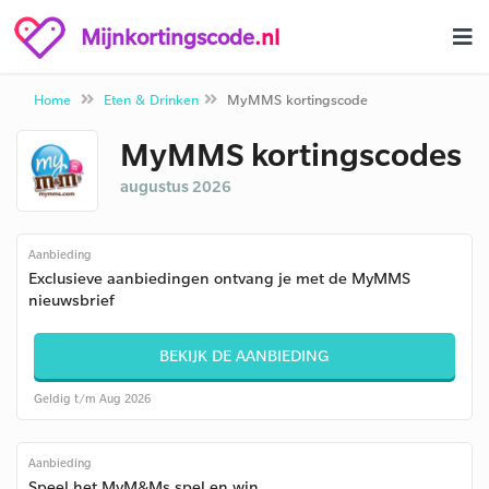
Mijnkortingscode
.nl
Home
Eten & Drinken
MyMMS kortingscode
MyMMS kortingscodes
augustus 2026
Aanbieding
Exclusieve aanbiedingen ontvang je met de MyMMS
nieuwsbrief
BEKIJK DE AANBIEDING
Geldig t/m Aug 2026
Aanbieding
Speel het MyM&Ms spel en win