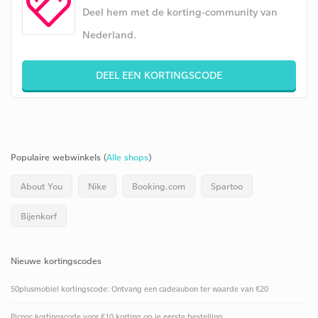
Deel hem met de korting-community van
Nederland.
DEEL EEN KORTINGSCODE
Populaire webwinkels (
Alle shops
)
About You
Nike
Booking.com
Spartoo
Bijenkorf
Nieuwe kortingscodes
50plusmobiel kortingscode: Ontvang een cadeaubon ter waarde van €20
Picnoc kortingscode voor €10 korting op je eerste bestelling