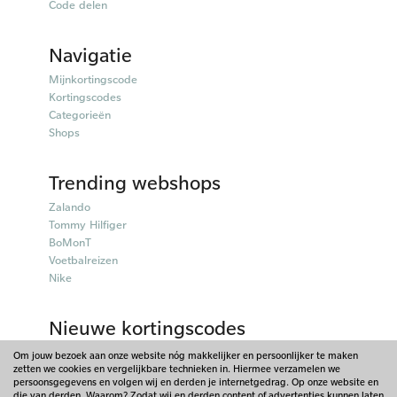
Code delen
Navigatie
Mijnkortingscode
Kortingscodes
Categorieën
Shops
Trending webshops
Zalando
Tommy Hilfiger
BoMonT
Voetbalreizen
Nike
Nieuwe kortingscodes
50plusmobiel kortingscodes
Om jouw bezoek aan onze website nóg makkelijker en persoonlijker te maken
zetten we cookies en vergelijkbare technieken in. Hiermee verzamelen we
Parfumado kortingscodes
persoonsgegevens en volgen wij en derden je internetgedrag. Op onze website en
Fitpen kortingscodes
die van derden. Waarom? Zodat wij en derden content of advertenties kunnen laten