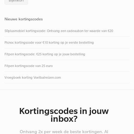
Bijenkorf
Nieuwe kortingscodes
50plusmobiel kortingscode: Ontvang een cadeaubon ter waarde van €20
Picnoc kortingscode voor €10 korting op je eerste bestelling
Fitpen kortingscode: €25 korting op je jouw bestelling
Fitpen kortingscode van 25 euro
Vroegboek korting Voetbalreizen.com
Kortingscodes in jouw
inbox?
Ontvang 2x per week de beste kortingen. Al