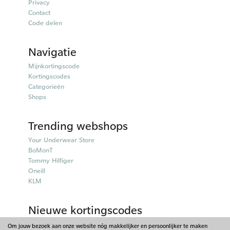
Privacy
Contact
Code delen
Navigatie
Mijnkortingscode
Kortingscodes
Categorieën
Shops
Trending webshops
Your Underwear Store
BoMonT
Tommy Hilfiger
Oneill
KLM
Nieuwe kortingscodes
50plusmobiel kortingscodes
Om jouw bezoek aan onze website nóg makkelijker en persoonlijker te maken