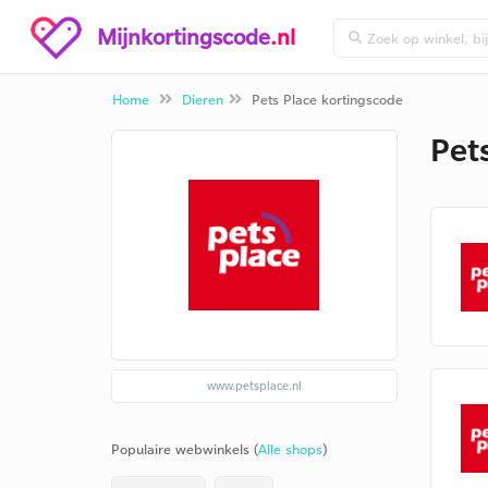
Mijnkortingscode
.nl
Home
Dieren
Pets Place kortingscode
Pet
www.petsplace.nl
Populaire webwinkels (
Alle shops
)