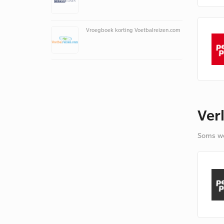
Vroegboek korting Voetbalreizen.com
Ver
Soms we