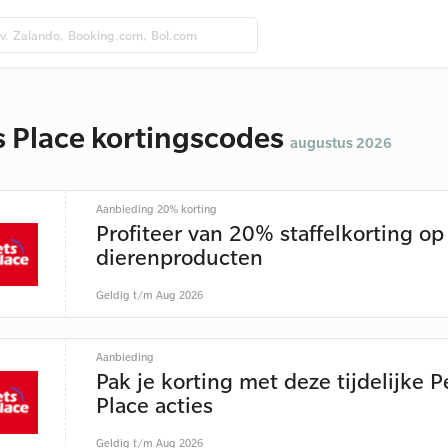
s Place kortingscodes
augustus 2026
Aanbieding 20% korting
Profiteer van 20% staffelkorting op
dierenproducten
Geldig t/m Aug 2026
Aanbieding
Pak je korting met deze tijdelijke P
Place acties
Geldig t/m Aug 2026