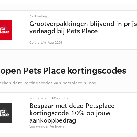
Aanbieding
Grootverpakkingen blijvend in prijs
verlaagd bij Pets Place
Geldig t/m Aug 2026
lopen Pets Place kortingscodes
rken deze kortingscodes van petsplace.nl nog.
Kortingscode: 10% korting
Bespaar met deze Petsplace
kortingscode 10% op jouw
aankoopbedrag
Voorwaarden
Verlopen