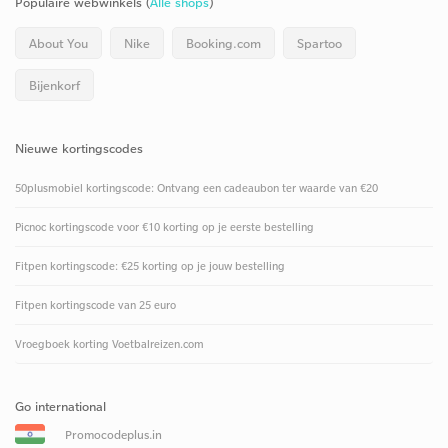
Populaire webwinkels (
Alle shops
)
About You
Nike
Booking.com
Spartoo
Bijenkorf
Nieuwe kortingscodes
50plusmobiel kortingscode: Ontvang een cadeaubon ter waarde van €20
Picnoc kortingscode voor €10 korting op je eerste bestelling
Fitpen kortingscode: €25 korting op je jouw bestelling
Fitpen kortingscode van 25 euro
Vroegboek korting Voetbalreizen.com
Go international
Promocodeplus.in