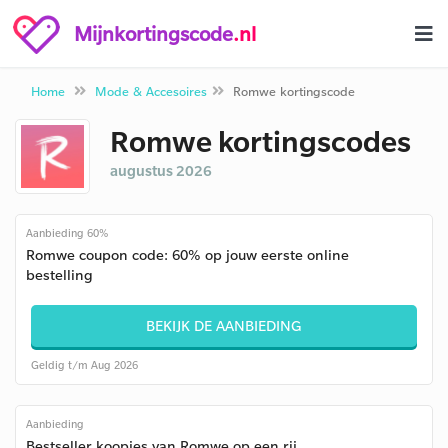
Mijnkortingscode
.nl
Home
Mode & Accesoires
Romwe kortingscode
Romwe kortingscodes
augustus 2026
Aanbieding 60%
Romwe coupon code: 60% op jouw eerste online
bestelling
BEKIJK DE AANBIEDING
Geldig t/m Aug 2026
Aanbieding
Bestseller koopjes van Romwe op een rij