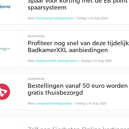
Spaar voor korting met de EB point
spaarsysteem
Meer
Everbuying kortingscodes
• Geldig t/m Aug 2026
Aanbieding
Profiteer nog snel van deze tijdelij
BadkamerXXL aanbiedingen
Meer
BadkamerXXL kortingscodes
• Geldig t/m Aug 2026
Aanbieding
Bestellingen vanaf 50 euro worden
gratis thuisbezorgd
Meer
Lampen24 kortingscodes
• Geldig t/m Aug 2026