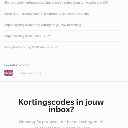
50plusmobiel kortingscode: Ontvang een cadeaubon ter waarde van €20
Picnoc kortingscode voor €10 korting op je eerste bestelling
Fitpen kortingscode: €25 korting op je jouw bestelling
Fitpen kortingscode van 25 euro
Vroegboek korting Voetbalreizen.com
Go international
Savenow.co.uk
Kortingscodes in jouw
inbox?
Ontvang 2x per week de beste kortingen. Al
+110.000 leden gingen je voor.