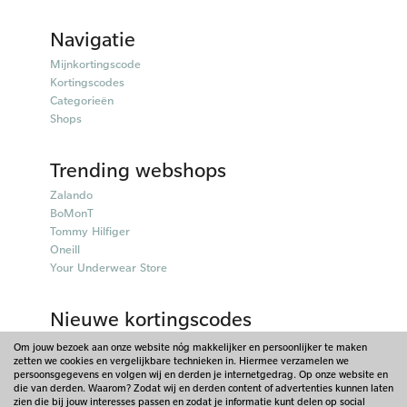
Navigatie
Mijnkortingscode
Kortingscodes
Categorieën
Shops
Trending webshops
Zalando
BoMonT
Tommy Hilfiger
Oneill
Your Underwear Store
Nieuwe kortingscodes
50plusmobiel kortingscodes
Om jouw bezoek aan onze website nóg makkelijker en persoonlijker te maken
zetten we cookies en vergelijkbare technieken in. Hiermee verzamelen we
Parfumado kortingscodes
persoonsgegevens en volgen wij en derden je internetgedrag. Op onze website en
Fitpen kortingscodes
die van derden. Waarom? Zodat wij en derden content of advertenties kunnen laten
Things I Like Things I Love kortingscodes
zien die bij jouw interesses passen en zodat je informatie kunt delen op social