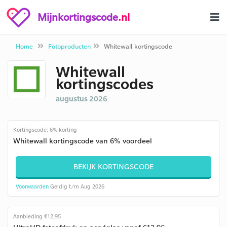
Mijnkortingscode
.nl
Home
Fotoproducten
Whitewall kortingscode
Whitewall
kortingscodes
augustus 2026
Kortingscode: 6% korting
Whitewall kortingscode van 6% voordeel
BEKIJK KORTINGSCODE
Voorwaarden
Geldig t/m Aug 2026
Aanbieding €12,95