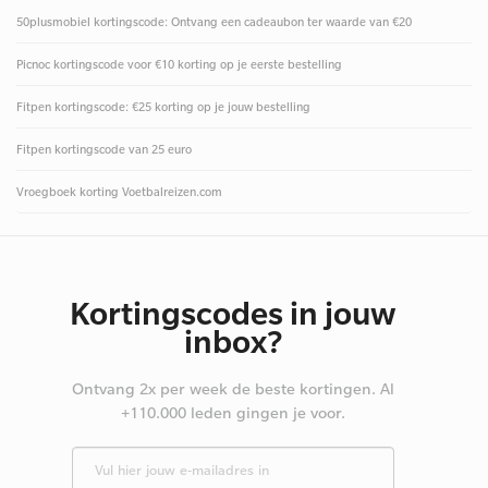
50plusmobiel kortingscode: Ontvang een cadeaubon ter waarde van €20
Picnoc kortingscode voor €10 korting op je eerste bestelling
Fitpen kortingscode: €25 korting op je jouw bestelling
Fitpen kortingscode van 25 euro
Vroegboek korting Voetbalreizen.com
Kortingscodes in jouw
inbox?
Ontvang 2x per week de beste kortingen. Al
+110.000 leden gingen je voor.