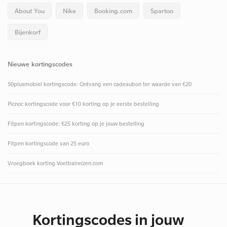
About You
Nike
Booking.com
Spartoo
Bijenkorf
Nieuwe kortingscodes
50plusmobiel kortingscode: Ontvang een cadeaubon ter waarde van €20
Picnoc kortingscode voor €10 korting op je eerste bestelling
Fitpen kortingscode: €25 korting op je jouw bestelling
Fitpen kortingscode van 25 euro
Vroegboek korting Voetbalreizen.com
Kortingscodes in jouw