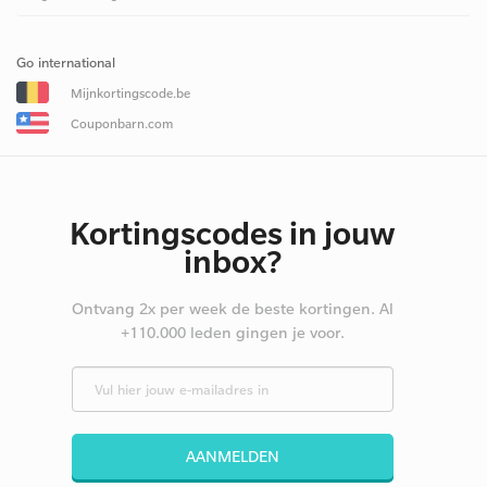
Go international
Mijnkortingscode.be
Couponbarn.com
Kortingscodes in jouw
inbox?
Ontvang 2x per week de beste kortingen. Al
+110.000 leden gingen je voor.
AANMELDEN