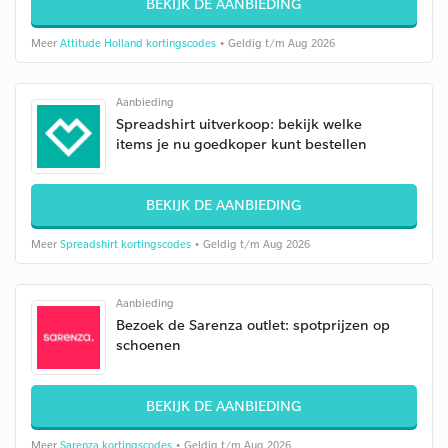
BEKIJK DE AANBIEDING
Meer
Attitude Holland kortingscodes
• Geldig t/m Aug 2026
Aanbieding
Spreadshirt uitverkoop: bekijk welke
items je nu goedkoper kunt bestellen
BEKIJK DE AANBIEDING
Meer
Spreadshirt kortingscodes
• Geldig t/m Aug 2026
Aanbieding
Bezoek de Sarenza outlet: spotprijzen op
schoenen
BEKIJK DE AANBIEDING
Meer
Sarenza kortingscodes
• Geldig t/m Aug 2026