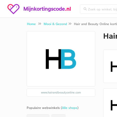
Mijnkortingscode
.nl
Home
Mooi & Gezond
Hair and Beauty Online kor
Hai
www.hairandbeautyonline.com
Populaire webwinkels (
Alle shops
)