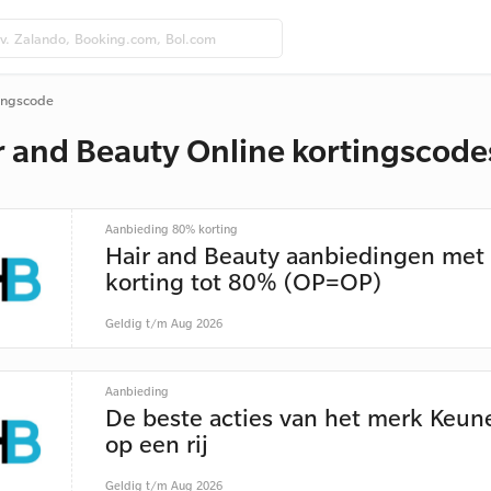
tingscode
r and Beauty Online kortingscod
Aanbieding 80% korting
Hair and Beauty aanbiedingen met
korting tot 80% (OP=OP)
Geldig t/m Aug 2026
Aanbieding
De beste acties van het merk Keune
op een rij
Geldig t/m Aug 2026