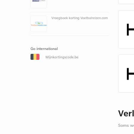
Vroegboek korting Voetbalreizen.com
Go international
Mijnkortingscode.be
Ver
Soms we