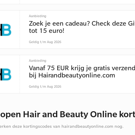
Aanbieding
Zoek je een cadeau? Check deze Gi
tot 15 euro!
Geldig t/m Aug 2026
Aanbieding
Vanaf 75 EUR krijg je gratis verzen
bij Hairandbeautyonline.com
Geldig t/m Aug 2026
lopen Hair and Beauty Online ko
rken deze kortingscodes van hairandbeautyonline.com nog.