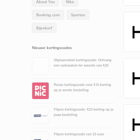
About You
Nike
Booking.com
Spartoo
Bijenkorf
Nieuwe kortingscodes
50plusmobiel kortingscode: Ontvang
een cadeaubon ter waarde van €20
Picnoc kortingscode voor €10 korting
op je eerste bestelling
Fitpen kortingscode: €25 korting op je
jouw bestelling
Fitpen kortingscode van 25 euro