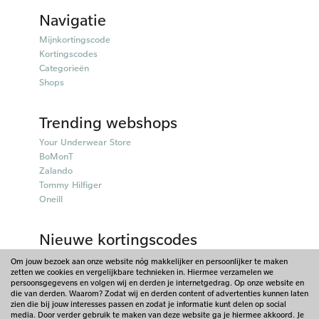
Navigatie
Mijnkortingscode
Kortingscodes
Categorieën
Shops
Trending webshops
Your Underwear Store
BoMonT
Zalando
Tommy Hilfiger
Oneill
Nieuwe kortingscodes
50plusmobiel kortingscodes
Om jouw bezoek aan onze website nóg makkelijker en persoonlijker te maken
zetten we cookies en vergelijkbare technieken in. Hiermee verzamelen we
Parfumado kortingscodes
persoonsgegevens en volgen wij en derden je internetgedrag. Op onze website en
Fitpen kortingscodes
die van derden. Waarom? Zodat wij en derden content of advertenties kunnen laten
Things I Like Things I Love kortingscodes
zien die bij jouw interesses passen en zodat je informatie kunt delen op social
media. Door verder gebruik te maken van deze website ga je hiermee akkoord. Je
Briters kortingscodes