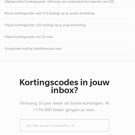
50plusmobiel kortingscode: Ontvang een cadeaubon ter waarde van €20
Picnoc kortingscode voor €10 korting op je eerste bestelling
Fitpen kortingscode: €25 korting op je jouw bestelling
Fitpen kortingscode van 25 euro
Vroegboek korting Voetbalreizen.com
Kortingscodes in jouw
inbox?
Ontvang 2x per week de beste kortingen. Al
+110.000 leden gingen je voor.