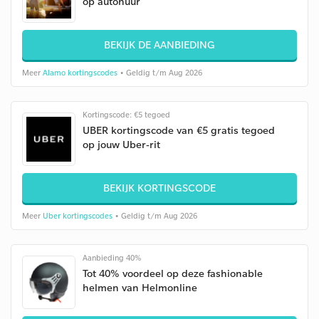
op autohuur
BEKIJK DE AANBIEDING
Meer
Alamo kortingscodes
• Geldig t/m Aug 2026
Kortingscode: €5 tegoed
UBER kortingscode van €5 gratis tegoed
op jouw Uber-rit
BEKIJK KORTINGSCODE
Meer
Uber kortingscodes
• Geldig t/m Aug 2026
Aanbieding 40%
Tot 40% voordeel op deze fashionable
helmen van Helmonline