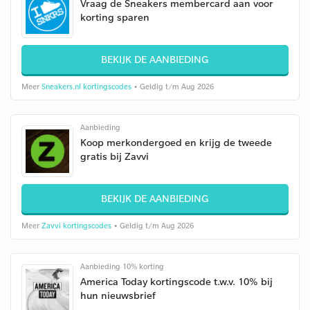
Vraag de Sneakers membercard aan voor
korting sparen
BEKIJK DE AANBIEDING
Meer
Sneakers.nl kortingscodes
• Geldig t/m Aug 2026
Aanbieding
Koop merkondergoed en krijg de tweede
gratis bij Zavvi
BEKIJK DE AANBIEDING
Meer
Zavvi kortingscodes
• Geldig t/m Aug 2026
Aanbieding 10% korting
America Today kortingscode t.w.v. 10% bij
hun nieuwsbrief