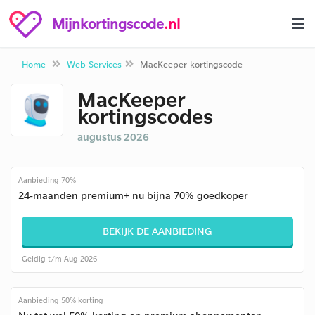
Mijnkortingscode
.nl
Home
Web Services
MacKeeper kortingscode
MacKeeper
kortingscodes
augustus 2026
Aanbieding 70%
24-maanden premium+ nu bijna 70% goedkoper
BEKIJK DE AANBIEDING
Geldig t/m Aug 2026
Aanbieding 50% korting