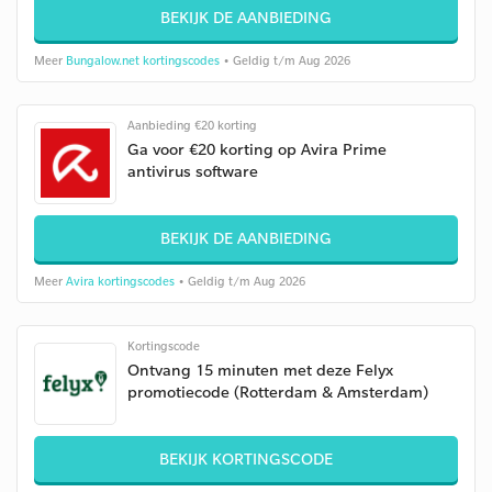
BEKIJK DE AANBIEDING
Meer
Bungalow.net kortingscodes
• Geldig t/m Aug 2026
Aanbieding €20 korting
Ga voor €20 korting op Avira Prime
antivirus software
BEKIJK DE AANBIEDING
Meer
Avira kortingscodes
• Geldig t/m Aug 2026
Kortingscode
Ontvang 15 minuten met deze Felyx
promotiecode (Rotterdam & Amsterdam)
BEKIJK KORTINGSCODE