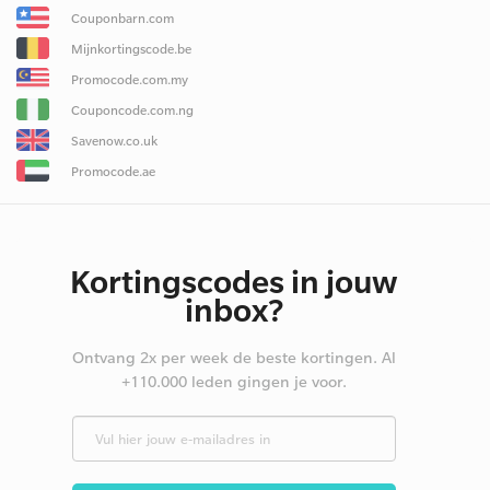
Couponbarn.com
Mijnkortingscode.be
Promocode.com.my
Couponcode.com.ng
Savenow.co.uk
Promocode.ae
Kortingscodes in jouw
inbox?
Ontvang 2x per week de beste kortingen. Al
+110.000 leden gingen je voor.