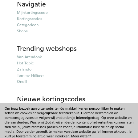
Navigatie
Mijnkortingscode
Kortingscodes
Categorieën
Shops
Trending webshops
Van Arendonk
Hot Topic
Zalando
Tommy Hilfiger
Oneill
Nieuwe kortingscodes
50plusmobiel kortingscodes
Om jouw bezoek aan onze website nóg makkelijker en persoonlijker te maken
zetten we cookies en vergelijkbare technieken in. Hiermee verzamelen we
Parfumado kortingscodes
persoonsgegevens en volgen wij en derden je internetgedrag. Op onze website en
Fitpen kortingscodes
die van derden. Waarom? Zodat wij en derden content of advertenties kunnen laten
Things I Like Things I Love kortingscodes
zien die bij jouw interesses passen en zodat je informatie kunt delen op social
media. Door verder gebruik te maken van deze website ga je hiermee akkoord. Je
Briters kortingscodes
kunt je toestemming altijd weer intrekken. Meer weten?