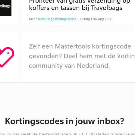
Profiteer van gratis verzending op
koffers en tassen bij Travelbags
Meer
TravelBags kortingscodes
• Geldig t/m Aug 2026
Zelf een Mastertools kortingscode
gevonden? Deel hem met de kortin
community van Nederland.
Kortingscodes in jouw inbox?
ng 2x per week de beste kortingen. Al +110.000 leden gingen je vo