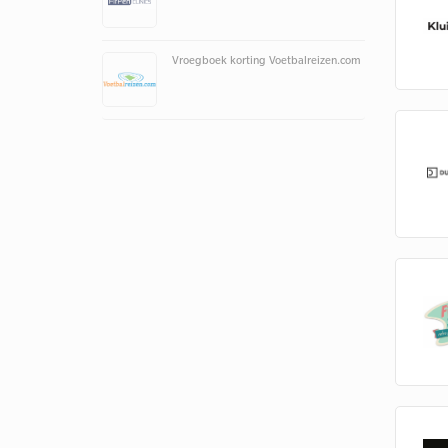
Vroegboek korting Voetbalreizen.com