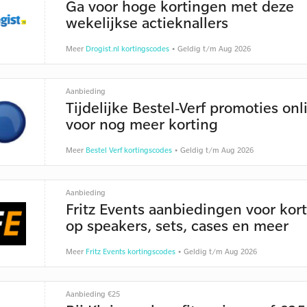
Ga voor hoge kortingen met deze
wekelijkse actieknallers
Meer
Drogist.nl kortingscodes
• Geldig t/m Aug 2026
Aanbieding
Tijdelijke Bestel-Verf promoties onl
voor nog meer korting
Meer
Bestel Verf kortingscodes
• Geldig t/m Aug 2026
Aanbieding
Fritz Events aanbiedingen voor kor
op speakers, sets, cases en meer
Meer
Fritz Events kortingscodes
• Geldig t/m Aug 2026
Aanbieding €25