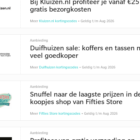
Bij Kluizen.nl profiteer je vanaf €2
gratis bezorgkosten
Meer
Kluizen.nl kortingscodes
• Geldig t/m Aug 2026
Aanbieding
Duifhuizen sale: koffers en tassen 
veel goedkoper
Meer
Duifhuizen kortingscodes
• Geldig t/m Aug 2026
Aanbieding
Snuffel naar de laagste prijzen in d
koopjes shop van Fifties Store
Meer
Fifties Store kortingscodes
• Geldig t/m Aug 2026
Aanbieding