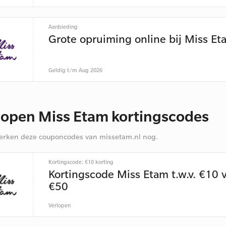
Aanbieding
Grote opruiming online bij Miss Et
Geldig t/m Aug 2026
lopen Miss Etam kortingscodes
rken deze couponcodes van missetam.nl nog.
Kortingscode: €10 korting
Kortingscode Miss Etam t.w.v. €10 
€50
Verlopen