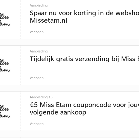
Aanbieding
Spaar nu voor korting in de websh
Missetam.nl
Verlopen
Aanbieding
Tijdelijk gratis verzending bij Miss
Verlopen
Aanbieding €5
€5 Miss Etam couponcode voor jo
volgende aankoop
Verlopen