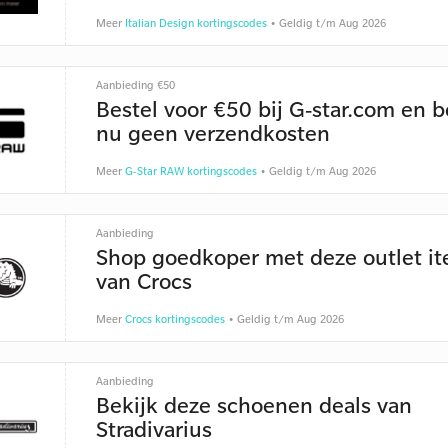
Meer
Italian Design kortingscodes
• Geldig t/m Aug 2026
Aanbieding €50
Bestel voor €50 bij G-star.com en b
nu geen verzendkosten
Meer
G-Star RAW kortingscodes
• Geldig t/m Aug 2026
Aanbieding
Shop goedkoper met deze outlet i
van Crocs
Meer
Crocs kortingscodes
• Geldig t/m Aug 2026
Aanbieding
Bekijk deze schoenen deals van
Stradivarius