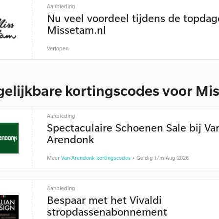
Aanbieding
Nu veel voordeel tijdens de topda
Missetam.nl
Verlopen
gelijkbare kortingscodes voor Mi
Aanbieding
Spectaculaire Schoenen Sale bij Va
Arendonk
Meer
Van Arendonk kortingscodes
• Geldig t/m Aug 2026
Aanbieding
Bespaar met het Vivaldi
stropdassenabonnement