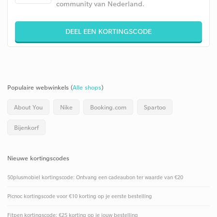
community van Nederland.
DEEL EEN KORTINGSCODE
Populaire webwinkels (
Alle shops
)
About You
Nike
Booking.com
Spartoo
Bijenkorf
Nieuwe kortingscodes
50plusmobiel kortingscode: Ontvang een cadeaubon ter waarde van €20
Picnoc kortingscode voor €10 korting op je eerste bestelling
Fitpen kortingscode: €25 korting op je jouw bestelling