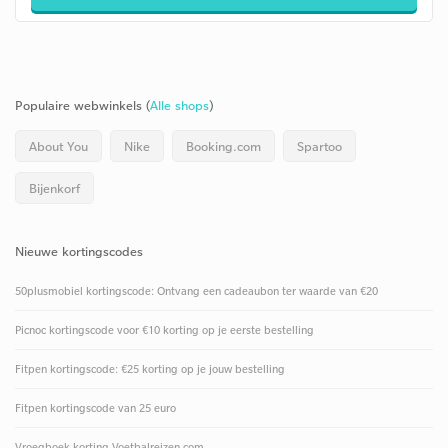
Populaire webwinkels (
Alle shops
)
About You
Nike
Booking.com
Spartoo
Bijenkorf
Nieuwe kortingscodes
50plusmobiel kortingscode: Ontvang een cadeaubon ter waarde van €20
Picnoc kortingscode voor €10 korting op je eerste bestelling
Fitpen kortingscode: €25 korting op je jouw bestelling
Fitpen kortingscode van 25 euro
Vroegboek korting Voetbalreizen.com