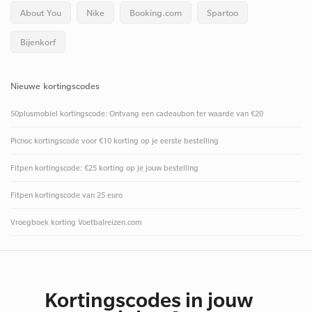
About You
Nike
Booking.com
Spartoo
Bijenkorf
Nieuwe kortingscodes
50plusmobiel kortingscode: Ontvang een cadeaubon ter waarde van €20
Picnoc kortingscode voor €10 korting op je eerste bestelling
Fitpen kortingscode: €25 korting op je jouw bestelling
Fitpen kortingscode van 25 euro
Vroegboek korting Voetbalreizen.com
Kortingscodes in jouw