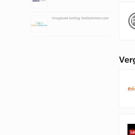
Vroegboek korting Voetbalreizen.com
Ver