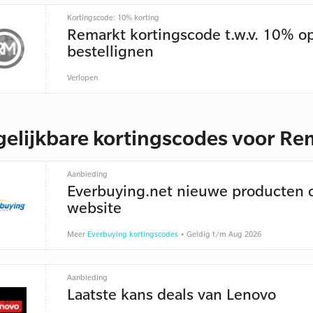
Kortingscode: 10% korting
Remarkt kortingscode t.w.v. 10% o
bestellignen
Verlopen
gelijkbare kortingscodes voor Re
Aanbieding
Everbuying.net nieuwe producten 
website
Meer
Everbuying kortingscodes
• Geldig t/m Aug 2026
Aanbieding
Laatste kans deals van Lenovo