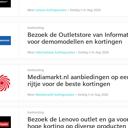
Meer
Lenovo kortingscodes
• Geldig t/m Aug 2026
Aanbieding
Bezoek de Outletstore van Informa
voor demomodellen en kortingen
Meer
informatique kortingscodes
• Geldig t/m Aug 2026
Aanbieding
Mediamarkt.nl aanbiedingen op ee
rijtje voor de beste kortingen
Meer
Mediamarkt kortingscodes
• Geldig t/m Aug 2026
Aanbieding
Bezoek de Lenovo outlet en ga voo
hoge korting op diverse producten