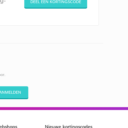
g-
DEEL EEN KORTINGSCODE
or.
ANMELDEN
ebshops
Nieuwe kortingscodes